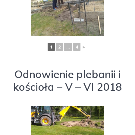
1
2
...
4
►
Odnowienie plebanii i
kościoła – V – VI 2018