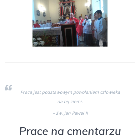
Praca jest podstawowym powołaniem człowieka
na tej ziemi.
– św. Jan Paweł II
Prace na cmentarzu