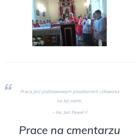
Praca jest podstawowym powołaniem człowieka
na tej ziemi.
– św. Jan Paweł II
Prace na cmentarzu