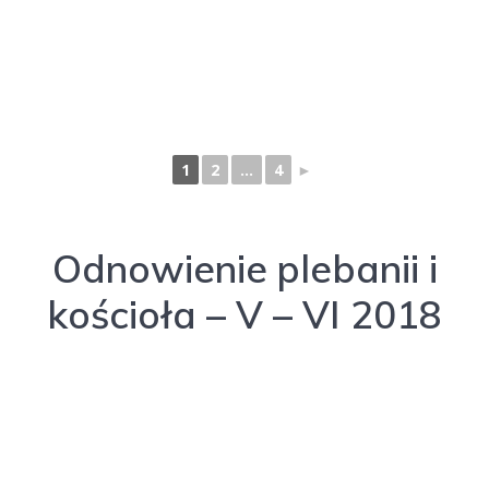
1
2
...
4
►
Odnowienie plebanii i
kościoła – V – VI 2018