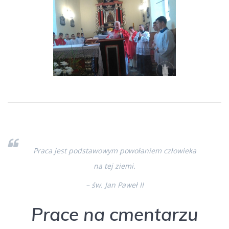
Praca jest podstawowym powołaniem człowieka
na tej ziemi.
– św. Jan Paweł II
Prace na cmentarzu