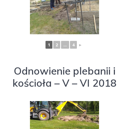
1
2
...
4
►
Odnowienie plebanii i
kościoła – V – VI 2018