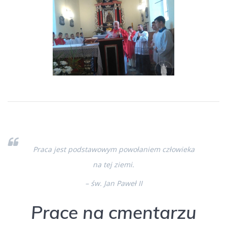
Praca jest podstawowym powołaniem człowieka
na tej ziemi.
– św. Jan Paweł II
Prace na cmentarzu