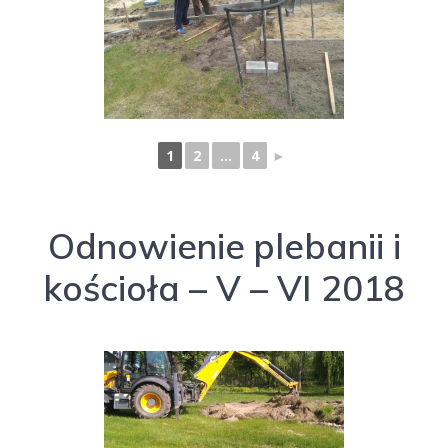
1
2
...
4
►
Odnowienie plebanii i
kościoła – V – VI 2018