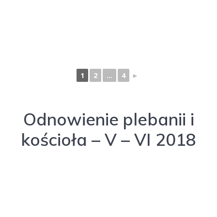
1
2
...
4
►
Odnowienie plebanii i
kościoła – V – VI 2018