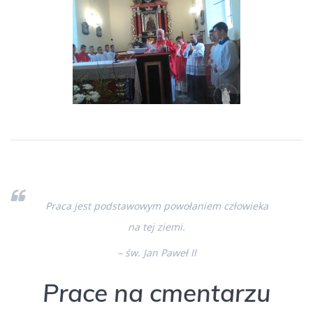
Praca jest podstawowym powołaniem człowieka
na tej ziemi.
– św. Jan Paweł II
Prace na cmentarzu