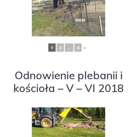
1
2
...
4
►
Odnowienie plebanii i
kościoła – V – VI 2018