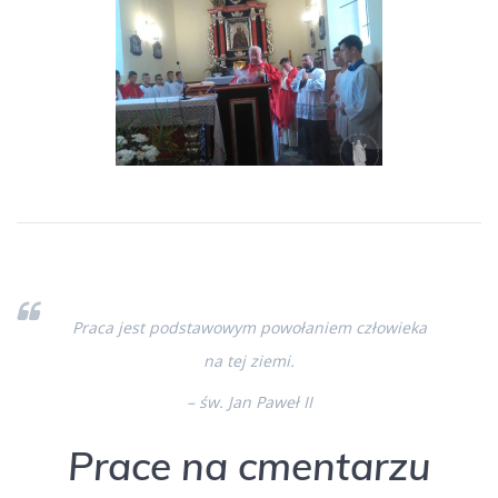
Praca jest podstawowym powołaniem człowieka
na tej ziemi.
– św. Jan Paweł II
Prace na cmentarzu