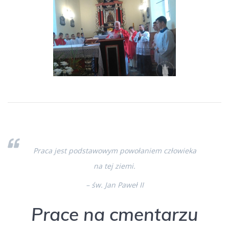
Praca jest podstawowym powołaniem człowieka
na tej ziemi.
– św. Jan Paweł II
Prace na cmentarzu