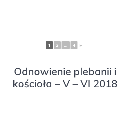
1
2
...
4
►
Odnowienie plebanii i
kościoła – V – VI 2018