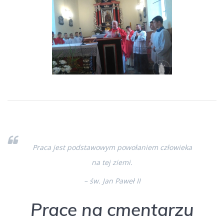
Praca jest podstawowym powołaniem człowieka
na tej ziemi.
– św. Jan Paweł II
Prace na cmentarzu