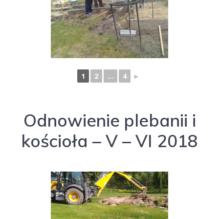
1
2
...
4
►
Odnowienie plebanii i
kościoła – V – VI 2018