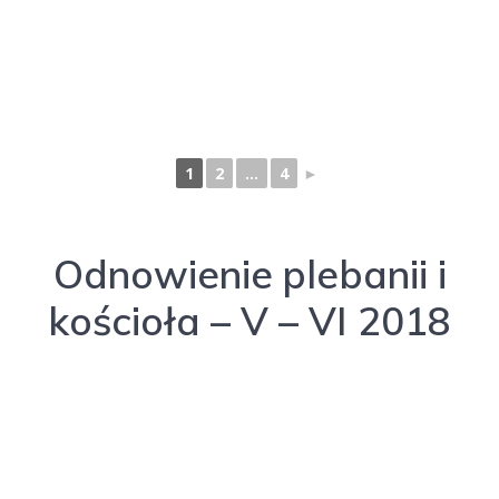
1
2
...
4
►
Odnowienie plebanii i
kościoła – V – VI 2018