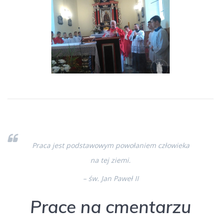
Praca jest podstawowym powołaniem człowieka
na tej ziemi.
– św. Jan Paweł II
Prace na cmentarzu